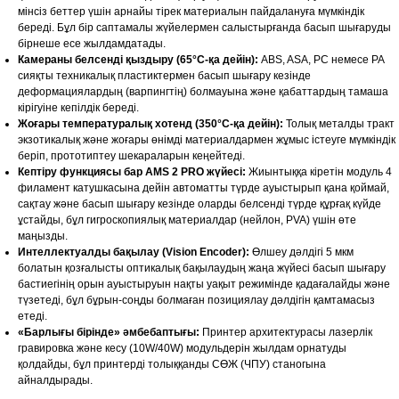
мінсіз беттер үшін арнайы тірек материалын пайдалануға мүмкіндік
береді. Бұл бір саптамалы жүйелермен салыстырғанда басып шығаруды
бірнеше есе жылдамдатады.
Камераны белсенді қыздыру (65°C-қа дейін):
ABS, ASA, PC немесе PA
сияқты техникалық пластиктермен басып шығару кезінде
деформациялардың (варпингтің) болмауына және қабаттардың тамаша
кірігуіне кепілдік береді.
Жоғары температуралық хотенд (350°C-қа дейін):
Толық металды тракт
экзотикалық және жоғары өнімді материалдармен жұмыс істеуге мүмкіндік
беріп, прототиптеу шекараларын кеңейтеді.
Кептіру функциясы бар AMS 2 PRO жүйесі:
Жиынтыққа кіретін модуль 4
филамент катушкасына дейін автоматты түрде ауыстырып қана қоймай,
сақтау және басып шығару кезінде оларды белсенді түрде құрғақ күйде
ұстайды, бұл гигроскопиялық материалдар (нейлон, PVA) үшін өте
маңызды.
Интеллектуалды бақылау (Vision Encoder):
Өлшеу дәлдігі 5 мкм
болатын қозғалысты оптикалық бақылаудың жаңа жүйесі басып шығару
бастиегінің орын ауыстыруын нақты уақыт режимінде қадағалайды және
түзетеді, бұл бұрын-соңды болмаған позициялау дәлдігін қамтамасыз
етеді.
«Барлығы бірінде» әмбебаптығы:
Принтер архитектурасы лазерлік
гравировка және кесу (10W/40W) модульдерін жылдам орнатуды
қолдайды, бұл принтерді толыққанды СӨЖ (ЧПУ) станогына
айналдырады.