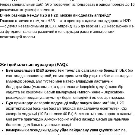
(через специальный хаб). Это позволяет использовать в одном проекте до 16
различных катушек филамента.
В чем разница между H2S и H2D, можно ли сделать апгрейд?
Главное отличие в том, что H2S — это принтер с одним экструдером, а H2D
— с двумя независимыми (IDEX). Апгрейд H2S до версии H2D невозможен из-
за фундаментальных различий в конструкции рамы и электроники
печатающей головы.
Жиі қойылатын сұрақтар (FAQ):
Бұл модельдегі IDEX жүйесі (екі тәуелсіз саптама) не береді?
IDEX бір
саптамада араластырмай, екі материалмен бір уақытта басып шығаруға
мүмкіндік береді. Бұл түстер мен материалдардың ластануын
болдырмайды (мысалы, ақта қара пластик іздерінің қалуы) және бір
уақытта екі көшірмені басып шығарудың «Mirror» және «Duplication»
режимдерін қолдануға мүмкіндік беріп, өнімділікті екі есе арттырады.
Бұл принтерде лазерлік модульді пайдалануға бола ма?
Иә, H2D
архитектурасы басынан бастап гибридті пайдалануға есептелген. Сіз
лазерлік модульді (10 Вт немесе 40 Вт) бөлек сатып алып орната аласыз,
бұл ретте принтердің AI-мониторинг жүйесі лазерді басып шығарылған
бөлшекке дәл бағыттауға көмектеседі.
Камераны белсенді қыздыру үйде пайдалану үшін қауіпсіз бе?
Иә,