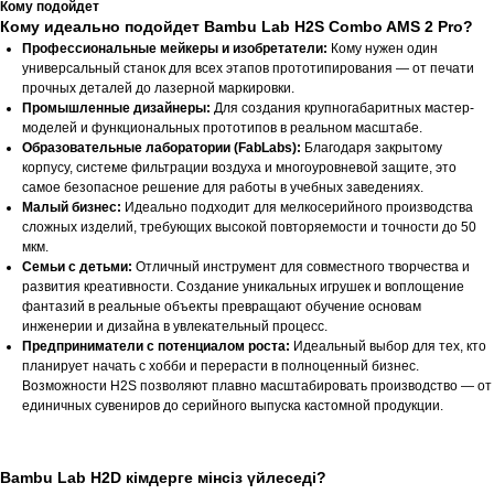
Кому подойдет
Кому идеально подойдет Bambu Lab H2S Combo AMS 2 Pro?
Профессиональные мейкеры и изобретатели:
Кому нужен один
универсальный станок для всех этапов прототипирования — от печати
прочных деталей до лазерной маркировки.
Промышленные дизайнеры:
Для создания крупногабаритных мастер-
моделей и функциональных прототипов в реальном масштабе.
Образовательные лаборатории (FabLabs):
Благодаря закрытому
корпусу, системе фильтрации воздуха и многоуровневой защите, это
самое безопасное решение для работы в учебных заведениях.
Малый бизнес:
Идеально подходит для мелкосерийного производства
сложных изделий, требующих высокой повторяемости и точности до 50
мкм.
Семьи с детьми:
Отличный инструмент для совместного творчества и
развития креативности. Создание уникальных игрушек и воплощение
фантазий в реальные объекты превращают обучение основам
инженерии и дизайна в увлекательный процесс.
Предприниматели с потенциалом роста:
Идеальный выбор для тех, кто
планирует начать с хобби и перерасти в полноценный бизнес.
Возможности H2S позволяют плавно масштабировать производство — от
единичных сувениров до серийного выпуска кастомной продукции.
Bambu Lab H2D кімдерге мінсіз үйлеседі?