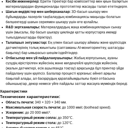
Кәсіби инженерлер:
Еритін тіректері бар композиттер мен қиын балқитын
материалдардан функционалды прототиптер жасауды талап ететіндерге.
Шағын өндірістер мен шеберханалар:
3D-басып шығару мен
бұйымдарды лазерлік таңбалаудың комбинациясы маңызды болатын
бөлшектерді шағын сериямен шығару үшін өте қолайлы.
R&D зертханалары:
Материалдардың жаңа комбинацияларын сынау
үшін (мысалы, бір басып шығару циклінде қатты корпустарға икемді
тығыздағыштарды біріктіру).
Талапшыл энтузиастар:
Ең үлкен басып шығару аймағы және қауіпсіздік
датчиктерінің толық жиынтығы (саптаманы AI-мониторингтеу, шатасуды
бақылау) бар ымырасыз шешім іздейтіндер.
Отбасылар мен үй пайдаланушылары:
Жабық корпусының, ауаны
сүзудің кірістірілген жүйесінің және көпдеңгейлі қауіпсіздік жүйесінің
(жалын датчиктері, есік ашылғанда тоқтау) арқасында бұл принтер үйде
пайдалану үшін қауіпсіз. Балалар процесті қорғаныс әйнегі арқылы
бақылай алады, ал басқарудың қарапайымдылығы бүкіл отбасына
ойыншықтар, декор немесе үйге пайдалы заттар жасауға мүмкіндік береді.
Характеристики
Технические характеристики:
Область печати:
340 × 320 × 340 мм.
Максимальная скорость печати:
до 1000 мм/с (toolhead speed).
Ускорение:
до 20 000 мм/с².
Температурный режим сопла:
до 350°C.
Температурный режим стола:
до 120°C.