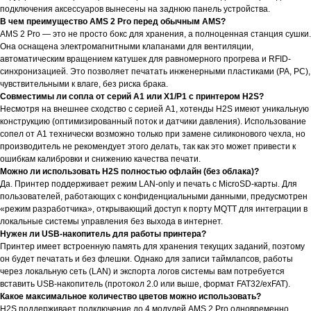
подключения аксессуаров вынесены на заднюю панель устройства.
В чем преимущество AMS 2 Pro перед обычным AMS?
AMS 2 Pro — это не просто бокс для хранения, а полноценная станция сушки.
Она оснащена электромагнитными клапанами для вентиляции,
автоматическим вращением катушек для равномерного прогрева и RFID-
синхронизацией. Это позволяет печатать инженерными пластиками (PA, PC),
чувствительными к влаге, без риска брака.
Совместимы ли сопла от серий A1 или X1/P1 с принтером H2S?
Несмотря на внешнее сходство с серией A1, хотенды H2S имеют уникальную
конструкцию (оптимизированный поток и датчики давления). Использование
сопел от A1 технически возможно только при замене силиконового чехла, но
производитель не рекомендует этого делать, так как это может привести к
ошибкам калибровки и снижению качества печати.
Можно ли использовать H2S полностью офлайн (без облака)?
Да. Принтер поддерживает режим LAN-only и печать с MicroSD-карты. Для
пользователей, работающих с конфиденциальными данными, предусмотрен
«режим разработчика», открывающий доступ к порту MQTT для интеграции в
локальные системы управления без выхода в интернет.
Нужен ли USB-накопитель для работы принтера?
Принтер имеет встроенную память для хранения текущих заданий, поэтому
он будет печатать и без флешки. Однако для записи таймлапсов, работы
через локальную сеть (LAN) и экспорта логов системы вам потребуется
вставить USB-накопитель (протокол 2.0 или выше, формат FAT32/exFAT).
Какое максимальное количество цветов можно использовать?
H2S поддерживает подключение до 4 модулей AMS 2 Pro одновременно