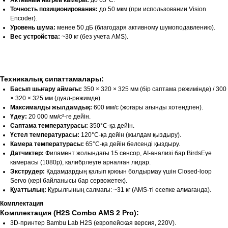
Активный нагрев камеры:
до 65°C.
Точность позиционирования:
до 50 мкм (при использовании Vision
Encoder).
Уровень шума:
менее 50 дБ (благодаря активному шумоподавлению).
Вес устройства:
~30 кг (без учета AMS).
Техникалық сипаттамалары:
Басып шығару аймағы:
350 × 320 × 325 мм (бір саптама режимінде) / 300
× 320 × 325 мм (дуал-режимде).
Максималды жылдамдық:
600 мм/с (жоғары ағынды хотендпен).
Үдеу:
20 000 мм/с²-ге дейін.
Саптама температурасы:
350°C-қа дейін.
Үстел температурасы:
120°C-қа дейін (жылдам қыздыру).
Камера температурасы:
65°C-қа дейін белсенді қыздыру.
Датчиктер:
Филамент жолындағы 15 сенсор, AI-анализі бар BirdsEye
камерасы (1080p), калибрлеуге арналған лидар.
Экструдер:
Қадамдардың қалып қоюын болдырмау үшін Closed-loop
Servo (кері байланысы бар сервожетек).
Қуаттылық:
Құрылғының салмағы: ~31 кг (AMS-ті есепке алмағанда).
Комплектация
Комплектация (H2S Combo AMS 2 Pro):
3D-принтер Bambu Lab H2S (европейская версия, 220V).