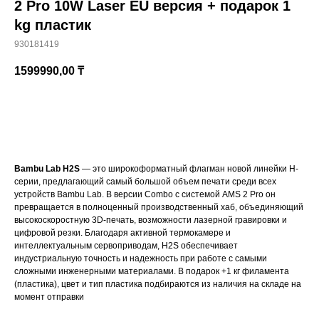
2 Pro 10W Laser EU версия + подарок 1
kg пластик
930181419
1599990,00
₸
Купить
Bambu Lab H2S
— это широкоформатный флагман новой линейки H-
серии, предлагающий самый большой объем печати среди всех
устройств Bambu Lab. В версии Combo с системой AMS 2 Pro он
превращается в полноценный производственный хаб, объединяющий
высокоскоростную 3D-печать, возможности лазерной гравировки и
цифровой резки. Благодаря активной термокамере и
интеллектуальным сервоприводам, H2S обеспечивает
индустриальную точность и надежность при работе с самыми
сложными инженерными материалами. В подарок +1 кг филамента
(пластика), цвет и тип пластика подбираются из наличия на складе на
момент отправки