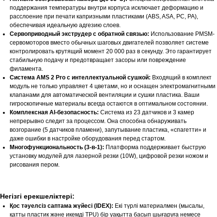
поддержания температуры внутри корпуса исключает деформацию и
расслоение при печати капризными пластиками (ABS, ASA, PC, PA),
обеспечивая идеальную адгезию слоев.
Сервоприводный экструдер с обратной связью:
Использование PMSM-
сервомоторов вместо обычных шаговых двигателей позволяет системе
контролировать крутящий момент 20 000 раз в секунду. Это гарантирует
стабильную подачу и предотвращает засоры или повреждение
филамента.
Система AMS 2 Pro с интеллектуальной сушкой:
Входящий в комплект
модуль не только управляет 4 цветами, но и оснащен электромагнитными
клапанами для автоматической вентиляции и сушки пластика. Ваши
гигроскопичные материалы всегда остаются в оптимальном состоянии.
Комплексная AI-безопасность:
Система из 23 датчиков и 3 камер
непрерывно следит за процессом. Она способна обнаруживать
возгорание (5 датчиков пламени), запутывание пластика, «спагетти» и
даже ошибки в настройке оборудования перед стартом.
Многофункциональность (3-в-1):
Платформа поддерживает быструю
установку модулей для лазерной резки (10W), цифровой резки ножом и
рисования пером.
Негізгі ерекшеліктері:
Қос тәуелсіз саптама жүйесі (IDEX):
Екі түрлі материалмен (мысалы,
қатты пластик және икемді TPU) бір уақытта басып шығаруға немесе