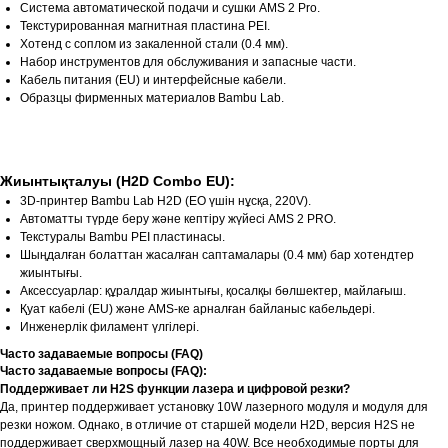
Система автоматической подачи и сушки AMS 2 Pro.
Текстурированная магнитная пластина PEI.
Хотенд с соплом из закаленной стали (0.4 мм).
Набор инструментов для обслуживания и запасные части.
Кабель питания (EU) и интерфейсные кабели.
Образцы фирменных материалов Bambu Lab.
Жиынтықталуы (H2D Combo EU):
3D-принтер Bambu Lab H2D (ЕО үшін нұсқа, 220V).
Автоматты түрде беру және кептіру жүйесі AMS 2 PRO.
Текстуралы Bambu PEI пластинасы.
Шыңдалған болаттан жасалған саптамалары (0.4 мм) бар хотендтер
жиынтығы.
Аксессуарлар: құралдар жиынтығы, қосалқы бөлшектер, майлағыш.
Қуат кабелі (EU) және AMS-ке арналған байланыс кабельдері.
Инженерлік филамент үлгілері.
Часто задаваемые вопросы (FAQ)
Часто задаваемые вопросы (FAQ):
Поддерживает ли H2S функции лазера и цифровой резки?
Да, принтер поддерживает установку 10W лазерного модуля и модуля для
резки ножом. Однако, в отличие от старшей модели H2D, версия H2S не
поддерживает сверхмощный лазер на 40W. Все необходимые порты для