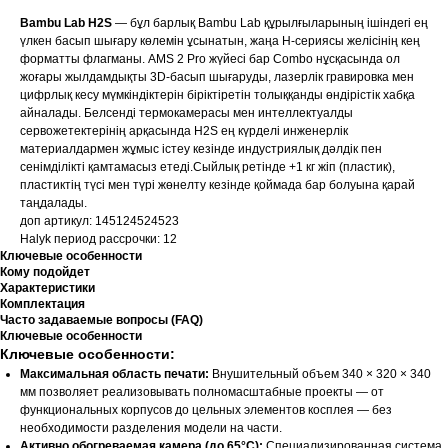
Bambu Lab H2S
— бұл барлық Bambu Lab құрылғыларының ішіндегі ең
үлкен басып шығару көлемін ұсынатын, жаңа H-сериясы желісінің кең
форматты флагманы. AMS 2 Pro жүйесі бар Combo нұсқасында ол
жоғары жылдамдықты 3D-басып шығаруды, лазерлік гравировка мен
цифрлық кесу мүмкіндіктерін біріктіретін толыққанды өндірістік хабқа
айналады. Белсенді термокамерасы мен интеллектуалды
сервожетектерінің арқасында H2S ең күрделі инженерлік
материалдармен жұмыс істеу кезінде индустриялық дәлдік пен
сенімділікті қамтамасыз етеді.Сыйлық ретінде +1 кг жіп (пластик),
пластиктің түсі мен түрі жөнелту кезінде қоймада бар болуына қарай
таңдалады.
доп артикул: 145124524523
Halyk период рассрочки: 12
Ключевые особенности
Кому подойдет
Характеристики
Комплектация
Часто задаваемые вопросы (FAQ)
Ключевые особенности
Ключевые особенности:
Максимальная область печати:
Внушительный объем 340 × 320 × 340
мм позволяет реализовывать полномасштабные проекты — от
функциональных корпусов до цельных элементов косплея — без
необходимости разделения модели на части.
Активно обогреваемая камера (до 65°C):
Специализированная система