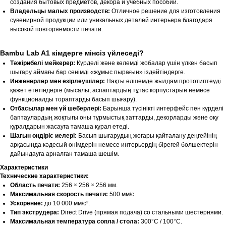
создания бытовых предметов, декора и учебных пособий.
Владельцы малых производств:
Отличное решение для изготовления
сувенирной продукции или уникальных деталей интерьера благодаря
высокой повторяемости печати.
Bambu Lab A1 кімдерге мінсіз үйлеседі?
Тәжірибелі мейкерер:
Күрделі және көлемді жобалар үшін үлкен басып
шығару аймағы бар сенімді «жұмыс пырағын» іздейтіндерге.
Инженерлер мен әзірлеушілер:
Нақты өлшемде жылдам прототиптеуді
қажет ететіндерге (мысалы, аспаптардың тұтас корпустарын немесе
функционалды тораптарды басып шығару).
Отбасылар мен үй шеберлері:
Барынша түсінікті интерфейс пен күрделі
баптаулардың жоқтығы оны тұрмыстық заттарды, декорларды және оқу
құралдарын жасауға тамаша құрал етеді.
Шағын өндіріс иелері:
Басып шығарудың жоғары қайталану деңгейінің
арқасында кәдесый өнімдерін немесе интерьердің бірегей бөлшектерін
дайындауға арналған тамаша шешім.
Характеристики
Технические характеристики:
Область печати:
256 × 256 × 256 мм.
Максимальная скорость печати:
500 мм/с.
Ускорение:
до 10 000 мм/с².
Тип экструдера:
Direct Drive (прямая подача) со стальными шестернями.
Максимальная температура сопла / стола:
300°C / 100°C.