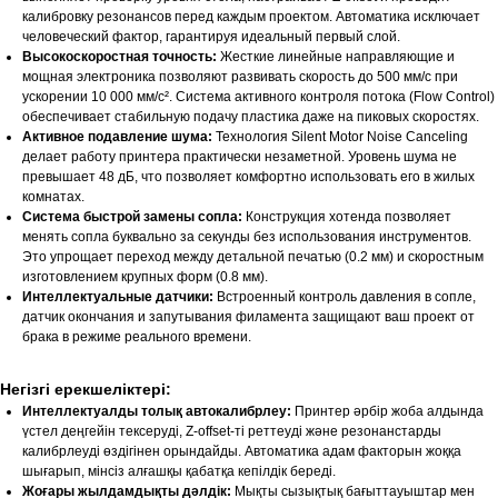
калибровку резонансов перед каждым проектом. Автоматика исключает
человеческий фактор, гарантируя идеальный первый слой.
Высокоскоростная точность:
Жесткие линейные направляющие и
мощная электроника позволяют развивать скорость до 500 мм/с при
ускорении 10 000 мм/с². Система активного контроля потока (Flow Control)
обеспечивает стабильную подачу пластика даже на пиковых скоростях.
Активное подавление шума:
Технология Silent Motor Noise Canceling
делает работу принтера практически незаметной. Уровень шума не
превышает 48 дБ, что позволяет комфортно использовать его в жилых
комнатах.
Система быстрой замены сопла:
Конструкция хотенда позволяет
менять сопла буквально за секунды без использования инструментов.
Это упрощает переход между детальной печатью (0.2 мм) и скоростным
изготовлением крупных форм (0.8 мм).
Интеллектуальные датчики:
Встроенный контроль давления в сопле,
датчик окончания и запутывания филамента защищают ваш проект от
брака в режиме реального времени.
Негізгі ерекшеліктері:
Интеллектуалды толық автокалибрлеу:
Принтер әрбір жоба алдында
үстел деңгейін тексеруді, Z-offset-ті реттеуді және резонанстарды
калибрлеуді өздігінен орындайды. Автоматика адам факторын жоққа
шығарып, мінсіз алғашқы қабатқа кепілдік береді.
Жоғары жылдамдықты дәлдік:
Мықты сызықтық бағыттауыштар мен