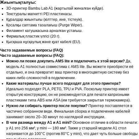
Жиынтықталуы:
3D-принтер Bambu Lab A1 (жартылай жиналған күйде).
Текстуралы магнитті PEI пластинасы.
Құралдар жиынтығы (кілттер, ине, тістеуік).
Қосалқы саптама тазалағыш (Purge Wiper).
Филамент катушкасына арналған ұстағыш.
Фирмалық пластик үлгісі (20 г).
Қысқаша нұсқаулық және қуат кабелі (EU).
Часто задаваемые вопросы (FAQ)
Часто задаваемые вопросы (FAQ):
Можно ли позже докупить AMS lite и подключить к этой версии?
Да,
модель A1 полностью совместима с AMS lite. Вы можете приобрести её
отдельно, и она превратит ваш принтер в многоцветную систему без
каких-либо сложностей в подключении.
Какие материалы лучше всего подходят для этого принтера?
Идеально подходят PLA, PETG, TPU и PVA. Поскольку принтер имеет
открытую конструкцию, он не рекомендуется для печати капризными
пластиками типа ABS или ASA (им требуется закрытая термокамера).
Нужно ли собирать принтер после покупки?
Принтер поставляется в
частично собранном виде. Финальная сборка и подключение кабелей
занимают около 20–30 минут по наглядной инструкции.
В чем разница между A1 и A1 mini?
Основное отличие в области печати:
у A1 это 256 мм³, у mini — 180 мм³. Также у старшей модели A1 стол
нагревается до 100°C (против 80°C у mini), что дает чуть больше свободы