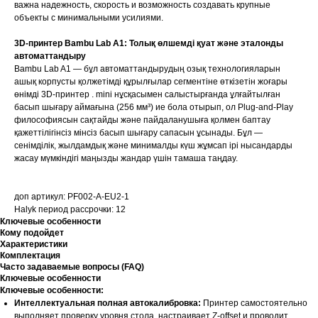
важна надежность, скорость и возможность создавать крупные
объекты с минимальными усилиями.
3D-принтер Bambu Lab A1: Толық өлшемді қуат және эталонды
автоматтандыру
Bambu Lab A1 — бұл автоматтандырудың озық технологияларын
ашық корпусты қолжетімді құрылғылар сегментіне өткізетін жоғары
өнімді 3D-принтер . mini нұсқасымен салыстырғанда ұлғайтылған
басып шығару аймағына (256 мм³) ие бола отырып, ол Plug-and-Play
философиясын сақтайды және пайдаланушыға қолмен баптау
қажеттілігінсіз мінсіз басып шығару сапасын ұсынады. Бұл —
сенімділік, жылдамдық және минималды күш жұмсап ірі нысандарды
жасау мүмкіндігі маңызды жандар үшін тамаша таңдау.
доп артикул: PF002-A-EU2-1
Halyk период рассрочки: 12
Ключевые особенности
Кому подойдет
Характеристики
Комплектация
Часто задаваемые вопросы (FAQ)
Ключевые особенности
Ключевые особенности:
Интеллектуальная полная автокалибровка:
Принтер самостоятельно
выполняет проверку уровня стола, настраивает Z-offset и проводит