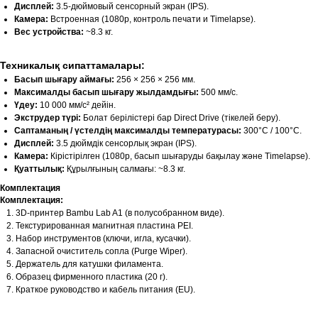
Дисплей:
3.5-дюймовый сенсорный экран (IPS).
Камера:
Встроенная (1080p, контроль печати и Timelapse).
Вес устройства:
~8.3 кг.
Техникалық сипаттамалары:
Басып шығару аймағы:
256 × 256 × 256 мм.
Максималды басып шығару жылдамдығы:
500 мм/с.
Үдеу:
10 000 мм/с² дейін.
Экструдер түрі:
Болат берілістері бар Direct Drive (тікелей беру).
Саптаманың / үстелдің максималды температурасы:
300°C / 100°C.
Дисплей:
3.5 дюймдік сенсорлық экран (IPS).
Камера:
Кірістірілген (1080p, басып шығаруды бақылау және Timelapse).
Қуаттылық:
Құрылғының салмағы: ~8.3 кг.
Комплектация
Комплектация:
3D-принтер Bambu Lab A1 (в полусобранном виде).
Текстурированная магнитная пластина PEI.
Набор инструментов (ключи, игла, кусачки).
Запасной очиститель сопла (Purge Wiper).
Держатель для катушки филамента.
Образец фирменного пластика (20 г).
Краткое руководство и кабель питания (EU).