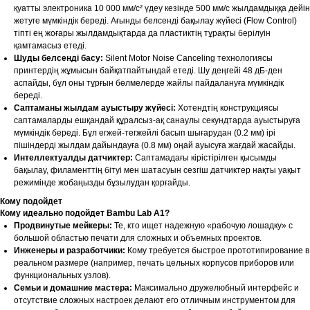
қуатты электроника 10 000 мм/с² үдеу кезінде 500 мм/с жылдамдыққа дейін
жетуге мүмкіндік береді. Ағынды белсенді бақылау жүйесі (Flow Control)
тіпті ең жоғары жылдамдықтарда да пластиктің тұрақты берілуін
қамтамасыз етеді.
Шуды белсенді басу:
Silent Motor Noise Canceling технологиясы
принтердің жұмысын байқатпайтындай етеді. Шу деңгейі 48 дБ-ден
аспайды, бұл оны тұрғын бөлмелерде жайлы пайдалануға мүмкіндік
береді.
Саптаманы жылдам ауыстыру жүйесі:
Хотендтің конструкциясы
саптамаларды ешқандай құралсыз-ақ санаулы секундтарда ауыстыруға
мүмкіндік береді. Бұл егжей-тегжейлі басып шығарудан (0.2 мм) ірі
пішіндерді жылдам дайындауға (0.8 мм) оңай ауысуға жағдай жасайды.
Интеллектуалды датчиктер:
Саптамадағы кірістірілген қысымды
бақылау, филаменттің бітуі мен шатасуын сезгіш датчиктер нақты уақыт
режимінде жобаңызды бұзылудан қорғайды.
Кому подойдет
Кому идеально подойдет Bambu Lab A1?
Продвинутые мейкеры:
Те, кто ищет надежную «рабочую лошадку» с
большой областью печати для сложных и объемных проектов.
Инженеры и разработчики:
Кому требуется быстрое прототипирование в
реальном размере (например, печать цельных корпусов приборов или
функциональных узлов).
Семьи и домашние мастера:
Максимально дружелюбный интерфейс и
отсутствие сложных настроек делают его отличным инструментом для