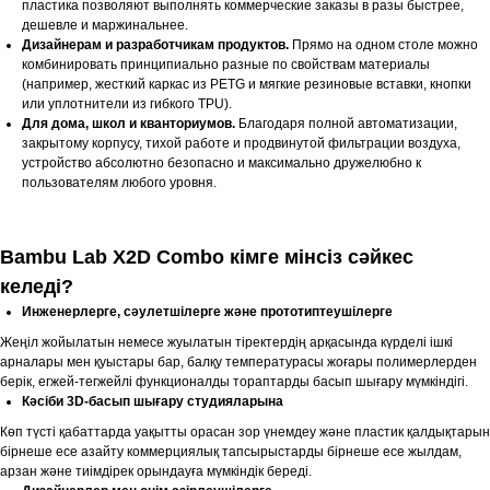
пластика позволяют выполнять коммерческие заказы в разы быстрее,
дешевле и маржинальнее.
Дизайнерам и разработчикам продуктов.
Прямо на одном столе можно
комбинировать принципиально разные по свойствам материалы
(например, жесткий каркас из PETG и мягкие резиновые вставки, кнопки
или уплотнители из гибкого TPU).
Для дома, школ и кванториумов.
Благодаря полной автоматизации,
закрытому корпусу, тихой работе и продвинутой фильтрации воздуха,
устройство абсолютно безопасно и максимально дружелюбно к
пользователям любого уровня.
Bambu Lab X2D Combo кімге мінсіз сәйкес
келеді?
Инженерлерге, сәулетшілерге және прототиптеушілерге
Жеңіл жойылатын немесе жуылатын тіректердің арқасында күрделі ішкі
арналары мен қуыстары бар, балқу температурасы жоғары полимерлерден
берік, егжей-тегжейлі функционалды тораптарды басып шығару мүмкіндігі.
Кәсіби 3D-басып шығару студияларына
Көп түсті қабаттарда уақытты орасан зор үнемдеу және пластик қалдықтарын
бірнеше есе азайту коммерциялық тапсырыстарды бірнеше есе жылдам,
арзан және тиімдірек орындауға мүмкіндік береді.