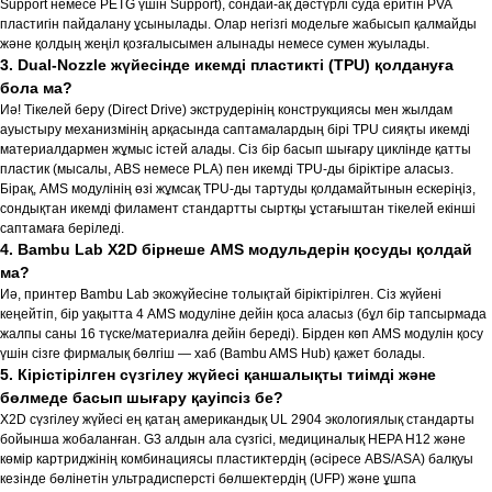
Support немесе PETG үшін Support), сондай-ақ дәстүрлі суда еритін PVA
пластигін пайдалану ұсынылады. Олар негізгі модельге жабысып қалмайды
және қолдың жеңіл қозғалысымен алынады немесе сумен жуылады.
3. Dual-Nozzle жүйесінде икемді пластикті (TPU) қолдануға
бола ма?
Иә! Тікелей беру (Direct Drive) экструдерінің конструкциясы мен жылдам
ауыстыру механизмінің арқасында саптамалардың бірі TPU сияқты икемді
материалдармен жұмыс істей алады. Сіз бір басып шығару циклінде қатты
пластик (мысалы, ABS немесе PLA) пен икемді TPU-ды біріктіре аласыз.
Бірақ, AMS модулінің өзі жұмсақ TPU-ды тартуды қолдамайтынын ескеріңіз,
сондықтан икемді филамент стандартты сыртқы ұстағыштан тікелей екінші
саптамаға беріледі.
4. Bambu Lab X2D бірнеше AMS модульдерін қосуды қолдай
ма?
Иә, принтер Bambu Lab экожүйесіне толықтай біріктірілген. Сіз жүйені
кеңейтіп, бір уақытта 4 AMS модуліне дейін қоса аласыз (бұл бір тапсырмада
жалпы саны 16 түске/материалға дейін береді). Бірден көп AMS модулін қосу
үшін сізге фирмалық бөлгіш — хаб (Bambu AMS Hub) қажет болады.
5. Кірістірілген сүзгілеу жүйесі қаншалықты тиімді және
бөлмеде басып шығару қауіпсіз бе?
X2D сүзгілеу жүйесі ең қатаң американдық UL 2904 экологиялық стандарты
бойынша жобаланған. G3 алдын ала сүзгісі, медициналық HEPA H12 және
көмір картриджінің комбинациясы пластиктердің (әсіресе ABS/ASA) балқуы
кезінде бөлінетін ультрадисперсті бөлшектердің (UFP) және ұшпа