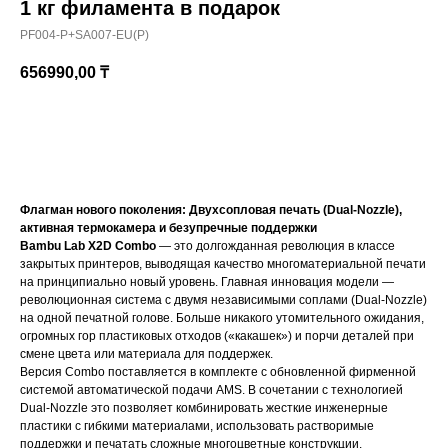
1 кг филамента в подарок
PF004-P+SA007-EU(P)
656990,00
₸
Купить
Флагман нового поколения: Двухсопловая печать (Dual-Nozzle),
активная термокамера и безупречные поддержки
Bambu Lab X2D Combo
— это долгожданная революция в классе
закрытых принтеров, выводящая качество многоматериальной печати
на принципиально новый уровень. Главная инновация модели —
революционная система с двумя независимыми соплами (Dual-Nozzle)
на одной печатной голове. Больше никакого утомительного ожидания,
огромных гор пластиковых отходов («какашек») и порчи деталей при
смене цвета или материала для поддержек.
Версия Combo поставляется в комплекте с обновленной фирменной
системой автоматической подачи AMS. В сочетании с технологией
Dual-Nozzle это позволяет комбинировать жесткие инженерные
пластики с гибкими материалами, использовать растворимые
поддержки и печатать сложные многоцветные конструкции.