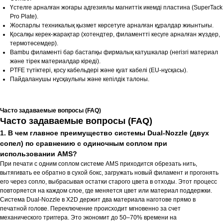
Үстелге арналған жоғары адгезиялы магниттік икемді пластина (SuperTack
Pro Plate).
Жоспарлы техникалық қызмет көрсетуге арналған құралдар жиынтығы.
Қосалқы керек-жарақтар (хотендтер, филаментті кесуге арналған жүздер,
термотөсемдер).
Bambu филаменті бар бастапқы фирмалық катушкалар (негізгі материал
және тірек материалдар кіреді).
PTFE түтіктері, қосу кабельдері және қуат кабелі (EU-нұсқасы).
Пайдаланушы нұсқаулығы және кепілдік талоны.
Часто задаваемые вопросы (FAQ)
Часто задаваемые вопросы (FAQ)
1. В чем главное преимущество системы Dual-Nozzle (двух
сопел) по сравнению с одиночным соплом при
использовании AMS?
При печати с одним соплом системе AMS приходится обрезать нить,
вытягивать ее обратно в сухой бокс, загружать новый филамент и прогонять
его через сопло, выбрасывая остатки старого цвета в отходы. Этот процесс
повторяется на каждом слое, где меняется цвет или материал поддержки.
Система Dual-Nozzle в X2D держит два материала наготове прямо в
печатной голове. Переключение происходит мгновенно за счет
механического триггера. Это экономит до 50–70% времени на