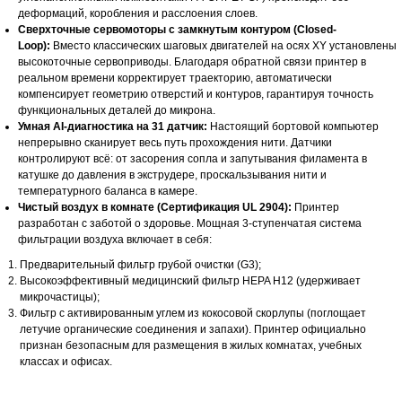
деформаций, коробления и расслоения слоев.
Сверхточные сервомоторы с замкнутым контуром (Closed-
Loop):
Вместо классических шаговых двигателей на осях XY установлены
высокоточные сервоприводы. Благодаря обратной связи принтер в
реальном времени корректирует траекторию, автоматически
компенсирует геометрию отверстий и контуров, гарантируя точность
функциональных деталей до микрона.
Умная AI-диагностика на 31 датчик:
Настоящий бортовой компьютер
непрерывно сканирует весь путь прохождения нити. Датчики
контролируют всё: от засорения сопла и запутывания филамента в
катушке до давления в экструдере, проскальзывания нити и
температурного баланса в камере.
Чистый воздух в комнате (Сертификация UL 2904):
Принтер
разработан с заботой о здоровье. Мощная 3-ступенчатая система
фильтрации воздуха включает в себя:
Предварительный фильтр грубой очистки (G3);
Высокоэффективный медицинский фильтр HEPA H12 (удерживает
микрочастицы);
Фильтр с активированным углем из кокосовой скорлупы (поглощает
летучие органические соединения и запахи). Принтер официально
признан безопасным для размещения в жилых комнатах, учебных
классах и офисах.