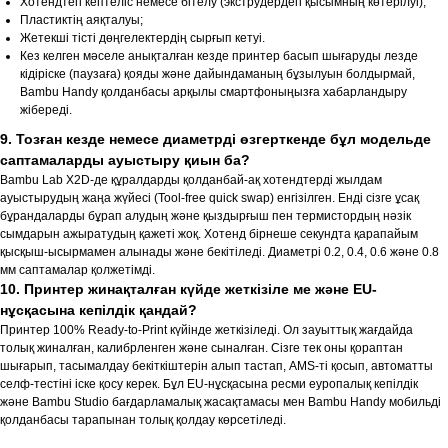
Хотендтегі кептеліс немесе бітелу (экструдердегі қысымның көтерілуі);
Пластиктің аяқталуы;
Жетекші тісті дөңгелектердің сырғып кетуі.
Кез келген мәселе анықталған кезде принтер басып шығаруды лезде
кідіріске (паузаға) қояды және дайындаманың бұзылуын болдырмай,
Bambu Handy қолданбасы арқылы смартфоныңызға хабарландыру
жібереді.
9. Тозған кезде немесе диаметрді өзгерткенде бұл модельде
саптамаларды ауыстыру қиын ба?
Bambu Lab X2D-де құралдарды қолданбай-ақ хотендтерді жылдам
ауыстырудың жаңа жүйесі (Tool-free quick swap) енгізілген. Енді сізге ұсақ
бұрандаларды бұрап алудың және қыздырғыш пен термистордың нәзік
сымдарын ажыратудың қажеті жоқ. Хотенд бірнеше секундта қарапайым
қысқыш-ысырмамен алынады және бекітіледі. Диаметрі 0.2, 0.4, 0.6 және 0.8
мм саптамалар қолжетімді.
10. Принтер жинақталған күйде жеткізіле ме және EU-
нұсқасына кепілдік қандай?
Принтер 100% Ready-to-Print күйінде жеткізіледі. Ол зауыттық жағдайда
толық жиналған, калибрленген және сыналған. Сізге тек оны қораптан
шығарып, тасымалдау бекіткіштерін алып тастап, AMS-ті қосып, автоматты
селф-тестіні іске қосу керек. Бұл EU-нұсқасына ресми еуропалық кепілдік
және Bambu Studio бағдарламалық жасақтамасы мен Bambu Handy мобильді
қолданбасы тарапынан толық қолдау көрсетіледі.