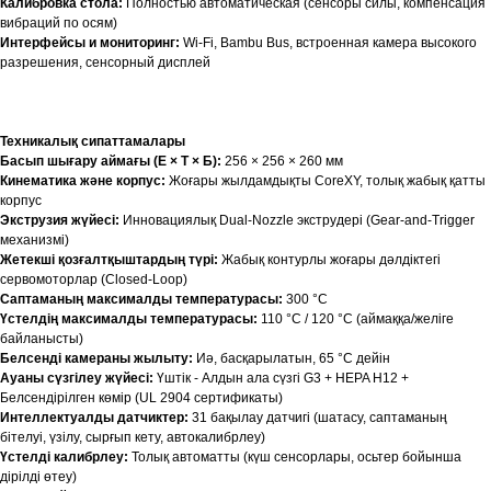
Калибровка стола:
Полностью автоматическая (сенсоры силы, компенсация
вибраций по осям)
Интерфейсы и мониторинг:
Wi-Fi, Bambu Bus, встроенная камера высокого
разрешения, сенсорный дисплей
Техникалық сипаттамалары
Басып шығару аймағы (Е × Т × Б):
256 × 256 × 260 мм
Кинематика және корпус:
Жоғары жылдамдықты CoreXY, толық жабық қатты
корпус
Экструзия жүйесі:
Инновациялық Dual-Nozzle экструдері (Gear-and-Trigger
механизмі)
Жетекші қозғалтқыштардың түрі:
Жабық контурлы жоғары дәлдіктегі
сервомоторлар (Closed-Loop)
Саптаманың максималды температурасы:
300 °C
Үстелдің максималды температурасы:
110 °C / 120 °C (аймаққа/желіге
байланысты)
Белсенді камераны жылыту:
Иә, басқарылатын, 65 °C дейін
Ауаны сүзгілеу жүйесі:
Үштік - Алдын ала сүзгі G3 + HEPA H12 +
Белсендірілген көмір (UL 2904 сертификаты)
Интеллектуалды датчиктер:
31 бақылау датчигі (шатасу, саптаманың
бітелуі, үзілу, сырғып кету, автокалибрлеу)
Үстелді калибрлеу:
Толық автоматты (күш сенсорлары, осьтер бойынша
дірілді өтеу)