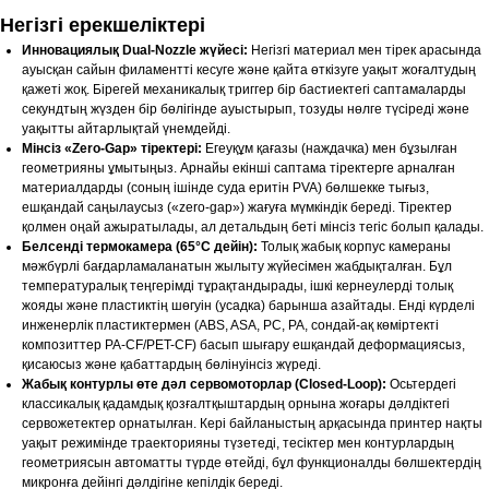
Негізгі ерекшеліктері
Инновациялық Dual-Nozzle жүйесі:
Негізгі материал мен тірек арасында
ауысқан сайын филаментті кесуге және қайта өткізуге уақыт жоғалтудың
қажеті жоқ. Бірегей механикалық триггер бір бастиектегі саптамаларды
секундтың жүзден бір бөлігінде ауыстырып, тозуды нөлге түсіреді және
уақытты айтарлықтай үнемдейді.
Мінсіз «Zero-Gap» тіректері:
Егеуқұм қағазы (наждачка) мен бұзылған
геометрияны ұмытыңыз. Арнайы екінші саптама тіректерге арналған
материалдарды (соның ішінде суда еритін PVA) бөлшекке тығыз,
ешқандай саңылаусыз («zero-gap») жағуға мүмкіндік береді. Тіректер
қолмен оңай ажыратылады, ал детальдың беті мінсіз тегіс болып қалады.
Белсенді термокамера (65°C дейін):
Толық жабық корпус камераны
мәжбүрлі бағдарламаланатын жылыту жүйесімен жабдықталған. Бұл
температуралық теңгерімді тұрақтандырады, ішкі кернеулерді толық
жояды және пластиктің шөгуін (усадка) барынша азайтады. Енді күрделі
инженерлік пластиктермен (ABS, ASA, PC, PA, сондай-ақ көміртекті
композиттер PA-CF/PET-CF) басып шығару ешқандай деформациясыз,
қисаюсыз және қабаттардың бөлінуінсіз жүреді.
Жабық контурлы өте дәл сервомоторлар (Closed-Loop):
Осьтердегі
классикалық қадамдық қозғалтқыштардың орнына жоғары дәлдіктегі
сервожетектер орнатылған. Кері байланыстың арқасында принтер нақты
уақыт режимінде траекторияны түзетеді, тесіктер мен контурлардың
геометриясын автоматты түрде өтейді, бұл функционалды бөлшектердің
микронға дейінгі дәлдігіне кепілдік береді.