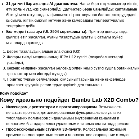
31 датчигі бар ақылды AI-диагностика:
Нағыз борттық компьютер жіптің
өту жолын үздіксіз сканерлейді. Датчиктер бәрін бақылайды: саптаманың
бітелуі мен катушкадағы филаменттің шатасуынан бастап, экструдердегі
қысымға, жіптің сырғып кетуіне және камерадағы температуралық
теңгерімге дейін.
Бөлмедегі таза ауа (UL 2904 сертификаты):
Принтер денсаулыққа
қауіпсіз етіп жасалған. Ауаны тазартудың қуатты 3 сатылы жүйесі
мыналарды қамтиды:
Дөрекі тазалаудың алдын ала сүзгісі (G3);
Жоғары тиімді медициналық HEPA H12 сүзгісі (микробөлшектерді
ұстайды);
Көкөніс көмірінен жасалған белсендірілген көмір сүзгісі (ұшпа органикалық
қосылыстар мен иістерді жұтады).
Принтер тұрғын бөлмелерде, оқу сыныптарында және кеңселерде
орналастыру үшін ресми түрде қауіпсіз деп танылған.
Кому подойдет
Кому идеально подойдет Bambu Lab X2D Combo?
Инженерам, архитекторам и прототипировщикам.
Возможность
печатать прочные, детализированные функциональные узлы из
тугоплавких полимеров с идеальными внутренними каналами и
полостями благодаря легко удаляемым или смываемым поддержкам.
Профессиональным студиям 3D-печати.
Колоссальная экономия
времени на многоцветных слоях и многократное сокращение отходов