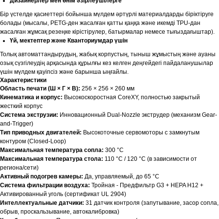
Дизайнерлер мен өнім әзірлеушілерге
Бір үстелде қасиеттері бойынша мүлдем әртүрлі материалдарды біріктіруге
болады (мысалы, PETG-ден жасалған қатты қаңқа және икемді TPU-дан
жасалған жұмсақ резеңке кірістірулер, батырмалар немесе тығыздағыштар).
Үй, мектептер және Кванториумдар үшін
Толық автоматтандырудың, жабық корпустың, тыныш жұмыстың және ауаны
озық сүзгілеудің арқасында құрылғы кез келген деңгейдегі пайдаланушылар
үшін мүлдем қауіпсіз және барынша ыңғайлы.
Характеристики
Область печати (Ш × Г × В):
256 × 256 × 260 мм
Кинематика и корпус:
Высокоскоростная CoreXY, полностью закрытый
жесткий корпус
Система экструзии:
Инновационный Dual-Nozzle экструдер (механизм Gear-
and-Trigger)
Тип приводных двигателей:
Высокоточные сервомоторы с замкнутым
контуром (Closed-Loop)
Максимальная температура сопла:
300 °C
Максимальная температура стола:
110 °C / 120 °C (в зависимости от
региона/сети)
Активный подогрев камеры:
Да, управляемый, до 65 °C
Система фильтрации воздуха:
Тройная - Предфильтр G3 + HEPA H12 +
Активированный уголь (сертификат UL 2904)
Интеллектуальные датчики:
31 датчик контроля (запутывание, засор сопла,
обрыв, проскальзывание, автокалибровка)