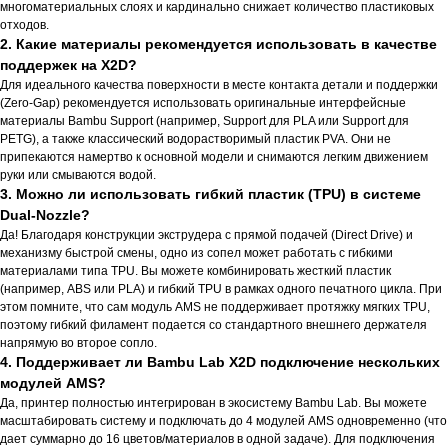
многоматериальных слоях и кардинально снижает количество пластиковых
отходов.
2. Какие материалы рекомендуется использовать в качестве
поддержек на X2D?
Для идеального качества поверхности в месте контакта детали и поддержки
(Zero-Gap) рекомендуется использовать оригинальные интерфейсные
материалы Bambu Support (например, Support для PLA или Support для
PETG), а также классический водорастворимый пластик PVA. Они не
припекаются намертво к основной модели и снимаются легким движением
руки или смываются водой.
3. Можно ли использовать гибкий пластик (TPU) в системе
Dual-Nozzle?
Да! Благодаря конструкции экструдера с прямой подачей (Direct Drive) и
механизму быстрой смены, одно из сопел может работать с гибкими
материалами типа TPU. Вы можете комбинировать жесткий пластик
(например, ABS или PLA) и гибкий TPU в рамках одного печатного цикла. При
этом помните, что сам модуль AMS не поддерживает протяжку мягких TPU,
поэтому гибкий филамент подается со стандартного внешнего держателя
напрямую во второе сопло.
4. Поддерживает ли Bambu Lab X2D подключение нескольких
модулей AMS?
Да, принтер полностью интегрирован в экосистему Bambu Lab. Вы можете
масштабировать систему и подключать до 4 модулей AMS одновременно (что
дает суммарно до 16 цветов/материалов в одной задаче). Для подключения