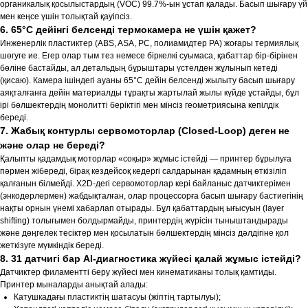
органикалық қосылыстардың (VOC) 99.7%-ын ұстап қалады. Басып шығару үй
мен кеңсе үшін толықтай қауіпсіз.
6. 65°C дейінгі белсенді термокамера не үшін қажет?
Инженерлік пластиктер (ABS, ASA, PC, полиамидтер PA) жоғары термиялық
шөгуге ие. Егер олар тым тез немесе біркелкі суымаса, қабаттар бір-бірінен
бөліне бастайды, ал детальдың бұрыштары үстелден жұлынып кетеді
(қисаю). Камера ішіндегі ауаны 65°C дейін белсенді жылыту басып шығару
аяқталғанға дейін материалды тұрақты жартылай жылы күйде ұстайды, бұл
ірі бөлшектердің монолитті беріктігі мен мінсіз геометриясына кепілдік
береді.
7. Жабық контурлы сервомоторлар (Closed-Loop) деген не
және олар не береді?
Қалыпты қадамдық моторлар «соқыр» жұмыс істейді — принтер бұрылуға
пәрмен жібереді, бірақ кездейсоқ кедергі салдарынан қадамның өткізіліп
қалғанын білмейді. X2D-дегі сервомоторлар кері байланыс датчиктерімен
(энкодерлермен) жабдықталған, олар процессорға басып шығару бастиегінің
нақты орнын үнемі хабарлап отырады. Бұл қабаттардың ығысуын (layer
shifting) толығымен болдырмайды, принтердің жүрісін тыныштандырады
және дөңгелек тесіктер мен қосылатын бөлшектердің мінсіз дәлдігіне қол
жеткізуге мүмкіндік береді.
8. 31 датчигі бар AI-диагностика жүйесі қалай жұмыс істейді?
Датчиктер филаментті беру жүйесі мен кинематиканы толық қамтиды.
Принтер мыналарды анықтай алады:
Катушкадағы пластиктің шатасуы (жіптің тартылуы);