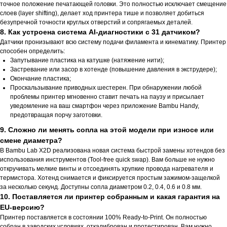
точное положение печатающей головки. Это полностью исключает смещение
слоев (layer shifting), делает ход принтера тише и позволяет добиться
безупречной точности круглых отверстий и сопрягаемых деталей.
8. Как устроена система AI-диагностики с 31 датчиком?
Датчики пронизывают всю систему подачи филамента и кинематику. Принтер
способен определить:
Запутывание пластика на катушке (натяжение нити);
Застревание или засор в хотенде (повышение давления в экструдере);
Окончание пластика;
Проскальзывание приводных шестерен. При обнаружении любой
проблемы принтер мгновенно ставит печать на паузу и присылает
уведомление на ваш смартфон через приложение Bambu Handy,
предотвращая порчу заготовки.
9. Сложно ли менять сопла на этой модели при износе или
смене диаметра?
В Bambu Lab X2D реализована новая система быстрой замены хотендов без
использования инструментов (Tool-free quick swap). Вам больше не нужно
откручивать мелкие винты и отсоединять хрупкие провода нагревателя и
термистора. Хотенд снимается и фиксируется простым зажимом-защелкой
за несколько секунд. Доступны сопла диаметром 0.2, 0.4, 0.6 и 0.8 мм.
10. Поставляется ли принтер собранным и какая гарантия на
EU-версию?
Принтер поставляется в состоянии 100% Ready-to-Print. Он полностью
собран в заводских условиях, откалиброван и протестирован. Вам нужно