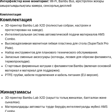
Интерфейстер және мониторинг:
Wi-Fi, Bambu Bus, кірістірілген жоғары
ажыратымдылықтағы камера, сенсорлық дисплей
Комплектация
Комплектация
3D-принтер Bambu Lab X2D (полностью собран, настроен и
протестирован на заводе).
Интеллектуальная система автоматической подачи материалов AMS
Combo.
Высокоадгезивная магнитная гибкая пластина для стола (SuperTack Pro
Plate).
Набор инструментов для планового технического обслуживания.
Запасные сменные аксессуары (хотенды, лезвия для обрезки филамента,
термопрокладки).
Стартовые фирменные катушки с филаментом Bambu (включая основной
материал и материал для поддержек).
PTFE-трубки, кабели подключения и кабель питания (EU-версия).
Жинақтамасы
3D-принтер Bambu Lab X2D (зауытта толық жиналған, бапталған және
сыналған).
Материалдарды автоматты түрде берудің интеллектуалды жүйесі AMS
Combo.