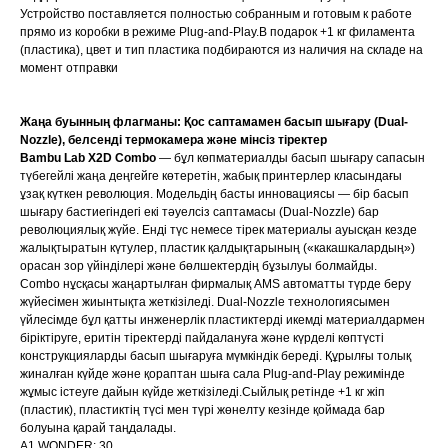
Устройство поставляется полностью собранным и готовым к работе
прямо из коробки в режиме Plug-and-Play.В подарок +1 кг филамента
(пластика), цвет и тип пластика подбираются из наличия на складе на
момент отправки
Жаңа буынның флагманы: Қос саптамамен басып шығару (Dual-
Nozzle), белсенді термокамера және мінсіз тіректер
Bambu Lab X2D Combo
— бұл көпматериалды басып шығару сапасын
түбегейлі жаңа деңгейге көтеретін, жабық принтерлер класындағы
ұзақ күткен революция. Модельдің басты инновациясы — бір басып
шығару бастиегіндегі екі тәуелсіз саптамасы (Dual-Nozzle) бар
революциялық жүйе. Енді түс немесе тірек материалы ауысқан кезде
жалықтыратын күтулер, пластик қалдықтарының («какашкалардың»)
орасан зор үйінділері және бөлшектердің бұзылуы болмайды.
Combo нұсқасы жаңартылған фирмалық AMS автоматты түрде беру
жүйесімен жиынтықта жеткізіледі. Dual-Nozzle технологиясымен
үйлесімде бұл қатты инженерлік пластиктерді икемді материалдармен
біріктіруге, еритін тіректерді пайдалануға және күрделі көптүсті
конструкцияларды басып шығаруға мүмкіндік береді. Құрылғы толық
жиналған күйде және қораптан шыға сала Plug-and-Play режимінде
жұмыс істеуге дайын күйде жеткізіледі.Сыйлық ретінде +1 кг жіп
(пластик), пластиктің түсі мен түрі жөнелту кезінде қоймада бар
болуына қарай таңдалады.
A1 WONDER: 30