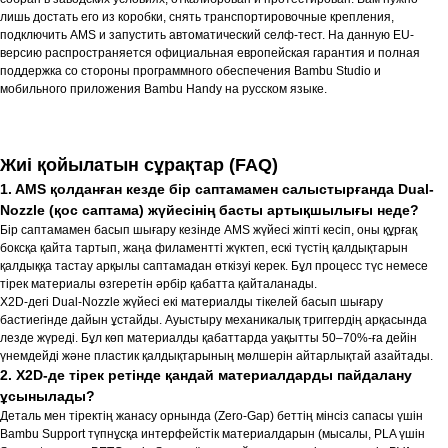
лишь достать его из коробки, снять транспортировочные крепления,
подключить AMS и запустить автоматический селф-тест. На данную EU-
версию распространяется официальная европейская гарантия и полная
поддержка со стороны программного обеспечения Bambu Studio и
мобильного приложения Bambu Handy на русском языке.
Жиі қойылатын сұрақтар (FAQ)
1. AMS қолданған кезде бір саптамамен салыстырғанда Dual-
Nozzle (қос саптама) жүйесінің басты артықшылығы неде?
Бір саптамамен басып шығару кезінде AMS жүйесі жіпті кесіп, оны құрғақ
боксқа қайта тартып, жаңа филаментті жүктеп, ескі түстің қалдықтарын
қалдыққа тастау арқылы саптамадан өткізуі керек. Бұл процесс түс немесе
тірек материалы өзгеретін әрбір қабатта қайталанады.
X2D-дегі Dual-Nozzle жүйесі екі материалды тікелей басып шығару
бастиегінде дайын ұстайды. Ауыстыру механикалық триггердің арқасында
лезде жүреді. Бұл көп материалды қабаттарда уақытты 50–70%-ға дейін
үнемдейді және пластик қалдықтарының мөлшерін айтарлықтай азайтады.
2. X2D-де тірек ретінде қандай материалдарды пайдалану
ұсынылады?
Деталь мен тіректің жанасу орнында (Zero-Gap) беттің мінсіз сапасы үшін
Bambu Support түпнұсқа интерфейстік материалдарын (мысалы, PLA үшін