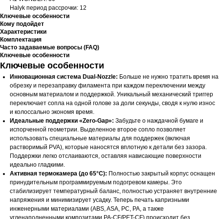
Halyk период рассрочки: 12
Ключевые особенности
Кому подойдет
Характеристики
Комплектация
Часто задаваемые вопросы (FAQ)
Ключевые особенности
Ключевые особенности
Инновационная система Dual-Nozzle:
Больше не нужно тратить время на
обрезку и перезаправку филамента при каждом переключении между
основным материалом и поддержкой. Уникальный механический триггер
переключает сопла на одной голове за доли секунды, сводя к нулю износ
и колоссально экономя время.
Идеальные поддержки «Zero-Gap»:
Забудьте о наждачной бумаге и
испорченной геометрии. Выделенное второе сопло позволяет
использовать специальные материалы для поддержек (включая
растворимый PVA), которые наносятся вплотную к детали без зазора.
Поддержки легко отслаиваются, оставляя нависающие поверхности
идеально гладкими.
Активная термокамера (до 65°C):
Полностью закрытый корпус оснащен
принудительным программируемым подогревом камеры. Это
стабилизирует температурный баланс, полностью устраняет внутренние
напряжения и минимизирует усадку. Теперь печать капризными
инженерными материалами (ABS, ASA, PC, PA, а также
угленаполненными композитами PA-CF/PET-CF) происходит без