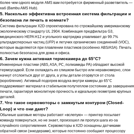
более чем одного модуля AMS вам потребуется фирменный разветвитель —
хаб (Bambu AMS Hub).
5. Насколько эффективна встроенная система фильтрации и
безопасна ли печать в комнате?
Система фильтрации X2D спроектирована по строжайшему американскому
экологическому стандарту UL 2904. Комбинация предфильтра G3,
медицинского HEPA H12 и угольного картриджа улавливает до 99.7%
ультрадисперсных частиц (UFP) и летучих органических соединений (VOC),
которые выделяются при плавлении пластиков (особенно ABS/ASA). Печать
полностью безопасна для дома и офиса.
6. Зачем нужна активная термокамера до 65°C?
Инженерные пластики (ABS, ASA, PC, полиамиды PA) обладают высокой
термоусадкой. Если охлаждать их слишком быстро или неравномерно, слои
начнут отслоиться друг от друга, а углы детали оторвутся от стола
(коробление). Активный подогрев воздуха внутри камеры до 65°C
поддерживает материал в стабильном полутеплом состоянии до завершения
печати, гарантируя монолитную прочность и идеальную геометрию крупных
деталей.
7. Что такое сервомоторы с замкнутым контуром (Closed-
Loop) и что они дают?
Обычные шаговые моторы работают «вслепую» — принтер посылает
команду повернуться, но не знает, произошел ли пропуск шага из-за
случайного сопротивления. Сервомоторы в X2D оснащены датчиками
обратной связи (энкодерами), которые постоянно сообщают процессору