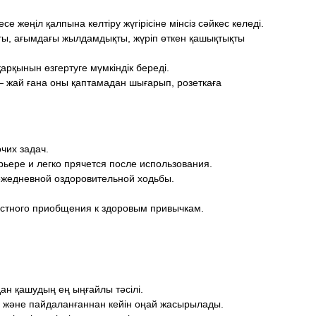
 жеңіл қалпына келтіру жүгірісіне мінсіз сәйкес келеді.
ытты, ағымдағы жылдамдықты, жүріп өткен қашықтықты
рқынын өзгертуге мүмкіндік береді.
 — жай ғана оны қаптамадан шығарып, розеткаға
чих задач.
ьере и легко прячется после использования.
ежедневной оздоровительной ходьбы.
естного приобщения к здоровым привычкам.
н қашудың ең ыңғайлы тәсілі.
 және пайдаланғаннан кейін оңай жасырылады.