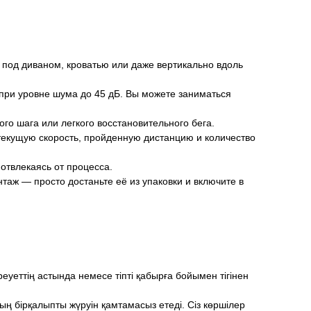
ё под диваном, кроватью или даже вертикально вдоль
при уровне шума до 45 дБ. Вы можете заниматься
ого шага или легкого восстановительного бега.
текущую скорость, пройденную дистанцию и количество
отвлекаясь от процесса.
аж — просто достаньте её из упаковки и включите в
уеттің астында немесе тіпті қабырға бойымен тігінен
ың бірқалыпты жүруін қамтамасыз етеді. Сіз көршілер