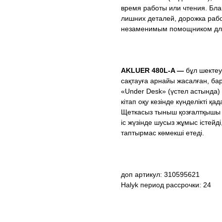
время работы или чтения. Бл
лишних деталей, дорожка рабо
незаменимым помощником для 
AKLUER 480L-A —
бұл шектеу
сақтауға арнайы жасалған, ба
«Under Desk» (үстел астында)
кітап оқу кезінде күнделікті қ
Щеткасыз тыныш қозғалтқышы 
іс жүзінде шусыз жұмыс істейд
таптырмас көмекші етеді.
доп артикул: 310595621
Halyk период рассрочки: 24