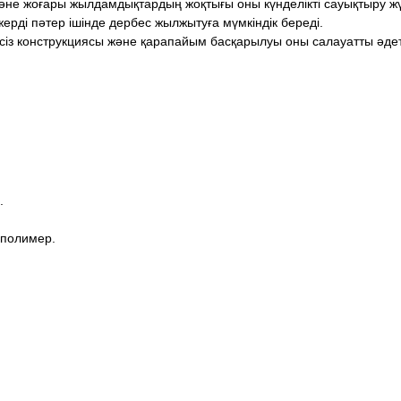
әне жоғары жылдамдықтардың жоқтығы оны күнделікті сауықтыру жүруі
жерді пәтер ішінде дербес жылжытуға мүмкіндік береді.
псіз конструкциясы және қарапайым басқарылуы оны салауатты әдетт
.
 полимер.