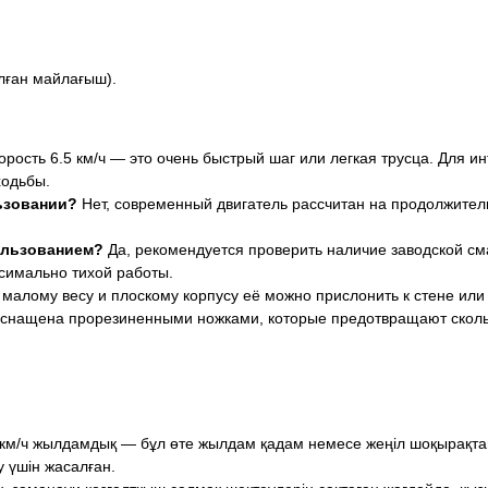
лған майлағыш).
рость 6.5 км/ч — это очень быстрый шаг или легкая трусца. Для и
ходьбы.
ьзовании?
Нет, современный двигатель рассчитан на продолжитель
ользованием?
Да, рекомендуется проверить наличие заводской см
симально тихой работы.
 малому весу и плоскому корпусу её можно прислонить к стене или
снащена прорезиненными ножками, которые предотвращают сколь
км/ч жылдамдық — бұл өте жылдам қадам немесе жеңіл шоқырақтап 
у үшін жасалған.