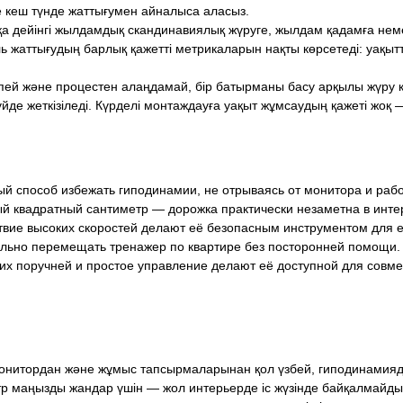
 кеш түнде жаттығумен айналыса аласыз.
-қа дейінгі жылдамдық скандинавиялық жүруге, жылдам қадамға немесе
ель жаттығудың барлық қажетті метрикаларын нақты көрсетеді: уақ
ей және процестен алаңдамай, бір батырманы басу арқылы жүру қа
йде жеткізіледі. Күрделі монтаждауға уақыт жұмсаудың қажеті жоқ
й способ избежать гиподинамии, не отрываясь от монитора и рабо
ый квадратный сантиметр — дорожка практически незаметна в интер
твие высоких скоростей делают её безопасным инструментом для 
тельно перемещать тренажер по квартире без посторонней помощи.
их поручней и простое управление делают её доступной для совм
нитордан және жұмыс тапсырмаларынан қол үзбей, гиподинамияда
р маңызды жандар үшін — жол интерьерде іс жүзінде байқалмайды