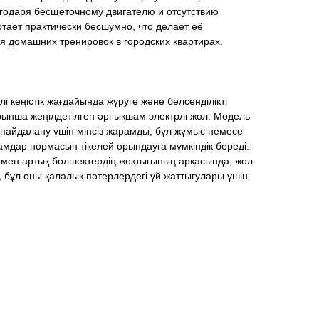
агодаря бесщеточному двигателю и отсутствию
тает практически бесшумно, что делает её
домашних тренировок в городских квартирах.
лі кеңістік жағдайында жүруге және белсенділікті
рынша жеңілдетілген әрі ықшам электрлі жол. Модель
 пайдалану үшін мінсіз жарамды, бұл жұмыс немесе
адамдар нормасын тікелей орындауға мүмкіндік береді.
мен артық бөлшектердің жоқтығының арқасында, жол
і, бұл оны қалалық пәтерлердегі үй жаттығулары үшін