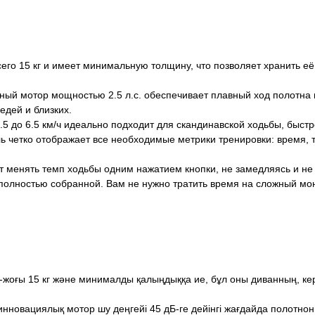
его 15 кг и имеет минимальную толщину, что позволяет хранить е
ый мотор мощностью 2.5 л.с. обеспечивает плавный ход полотна 
едей и близких.
0.5 до 6.5 км/ч идеально подходит для скандинавской ходьбы, быстр
 четко отображает все необходимые метрики тренировки: время, 
т менять темп ходьбы одним нажатием кнопки, не замедляясь и не 
полностью собранной. Вам не нужно тратить время на сложный монт
оғы 15 кг және минималды қалыңдыққа ие, бұл оны диванның, кере
инновациялық мотор шу деңгейі 45 дБ-ге дейінгі жағдайда полотнон