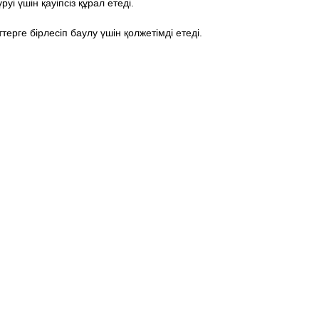
 үшін қауіпсіз құрал етеді.
ерге бірлесіп баулу үшін қолжетімді етеді.