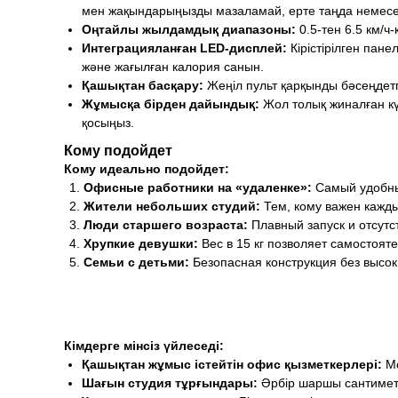
мен жақындарыңызды мазаламай, ерте таңда немесе
Оңтайлы жылдамдық диапазоны:
0.5-тен 6.5 км/ч
Интеграцияланған LED-дисплей:
Кірістірілген пан
және жағылған калория санын.
Қашықтан басқару:
Жеңіл пульт қарқынды бәсеңдетп
Жұмысқа бірден дайындық:
Жол толық жиналған кү
қосыңыз.
Кому подойдет
Кому идеально подойдет:
Офисные работники на «удаленке»:
Самый удобны
Жители небольших студий:
Тем, кому важен кажд
Люди старшего возраста:
Плавный запуск и отсутс
Хрупкие девушки:
Вес в 15 кг позволяет самостоя
Семьи с детьми:
Безопасная конструкция без высок
Кімдерге мінсіз үйлеседі:
Қашықтан жұмыс істейтін офис қызметкерлері:
Мо
Шағын студия тұрғындары:
Әрбір шаршы сантимет