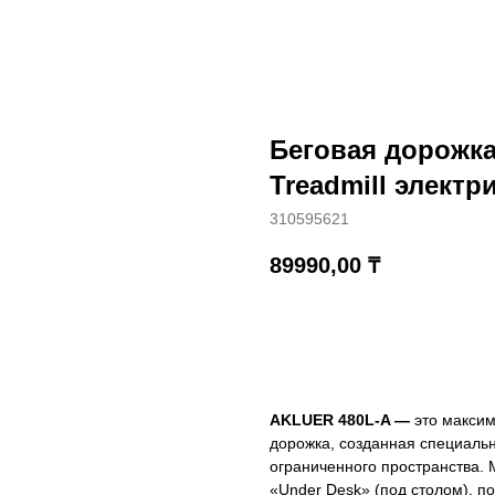
Беговая дорожка
Treadmill электр
310595621
89990,00
₸
Купить
AKLUER 480L-A —
это максим
дорожка, созданная специальн
ограниченного пространства.
«Under Desk» (под столом), п