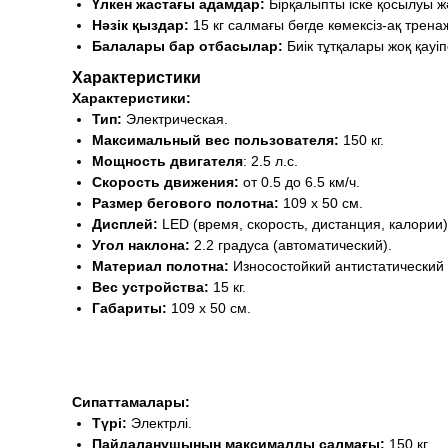
Үлкен жастағы адамдар:
Бірқалыпты іске қосылуы ж
Нәзік қыздар:
15 кг салмағы бөгде көмексіз-ақ трена
Балалары бар отбасылар:
Биік тұтқалары жоқ қауі
Характеристики
Характеристики:
Тип:
Электрическая.
Максимальный вес пользователя:
150 кг.
Мощность двигателя
: 2.5 л.с.
Скорость движения:
от 0.5 до 6.5 км/ч.
Размер бегового полотна:
109 x 50 см.
Дисплей:
LED (время, скорость, дистанция, калории)
Угол наклона:
2.2 градуса (автоматический).
Материал полотна:
Износостойкий антистатический
Вес устройства:
15 кг.
Габариты:
109 x 50 см.
Сипаттамалары:
Түрі:
Электрлі.
Пайдаланушының максималды салмағы:
150 кг.