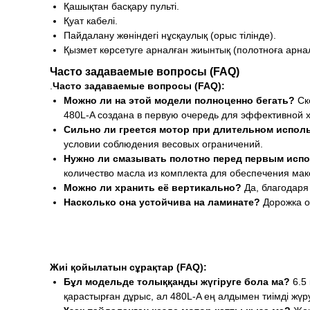
Қашықтан басқару пульті.
Қуат кабелі.
Пайдалану жөніндегі нұсқаулық (орыс тілінде).
Қызмет көрсетуге арналған жиынтық (полотноға арна
Часто задаваемые вопросы (FAQ)
.
Часто задаваемые вопросы (FAQ):
Можно ли на этой модели полноценно бегать?
Ско
480L-A создана в первую очередь для эффективной 
Сильно ли греется мотор при длительном испол
условии соблюдения весовых ограничений.
Нужно ли смазывать полотно перед первым исп
количество масла из комплекта для обеспечения мак
Можно ли хранить её вертикально?
Да, благодаря
Насколько она устойчива на ламинате?
Дорожка о
Жиі қойылатын сұрақтар (FAQ):
Бұл модельде толыққанды жүгіруге бола ма?
6.5 
қарастырған дұрыс, ал 480L-A ең алдымен тиімді жүр