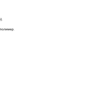
).
 полимер.