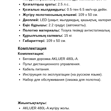
Қозғалтқыш қуаты:
2.5 л.с..
Қозғалыс жылдамдығы:
0.5-тен 6.5 км/ч-қа дейін.
Жүгіру полотносының өлшемі:
109 x 50 см.
Дисплей:
LED (уақыт, жылдамдық, қашықтық, калория
Еңіс бұрышы:
2.2 градус (автоматты).
Полотно материалы:
Тозуға төзімді антистатикалық
Құрылғының салмағы:
15 кг.
Габариттері:
109 x 50 см.
Комплектация
Комплектация:
Беговая дорожка AKLUER 480L-A.
Пульт дистанционного управления.
Кабель питания.
Инструкция по эксплуатации (на русском языке).
Набор для обслуживания (смазка для полотна).
Жиынтықталуы:
AKLUER 480L-A жүгіру жолы.