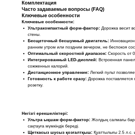
Комплектация
Часто задаваемые вопросы (FAQ)
Ключевые особенности
Ключевые особенности:
Ультракомпактный форм-фактор:
Дорожка весит вс
стены.
Бесщеточный бесшумный двигатель:
Инновационн
ранним утром или поздним вечером, не беспокоя сос
Оптимальный скоростной диапазон:
Скорость от 
Интегрированный LED-дисплей:
Встроенная панель
сожженных калорий.
Дистанционное управление:
Легкий пульт позволяе
Готовность к работе сразу:
Дорожка поставляется 
розетку.
Негізгі ерекшеліктері:
Ультра ықшам форм-фактор:
Жолдың салмағы бар-ж
сақтауға мүмкіндік береді.
Щеткасыз шусыз қозғалтқыш:
Қуаттылығы 2.5 л.с. 